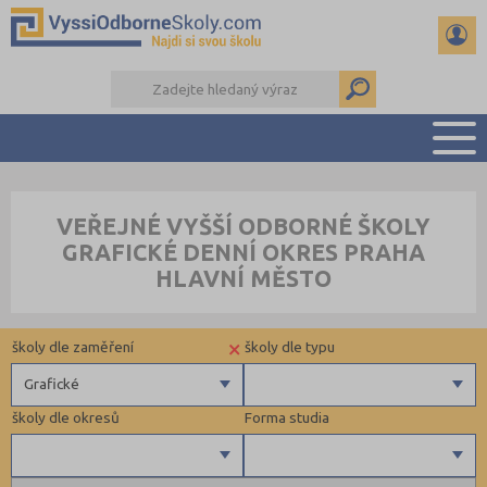
PŘEHLED ŠKOL
VEŘEJNÉ VYŠŠÍ ODBORNÉ ŠKOLY
PŘÍPRAVA NA PŘIJÍMAČKY
GRAFICKÉ DENNÍ OKRES PRAHA
KALENDÁŘ AKCÍ
HLAVNÍ MĚSTO
SEMINÁRKY
DALŠÍ DRUHY ŠKOL
×
školy dle zaměření
školy dle typu
Grafické
školy dle okresů
Forma studia
Zdravotnické
Soukromé
Ekonomické