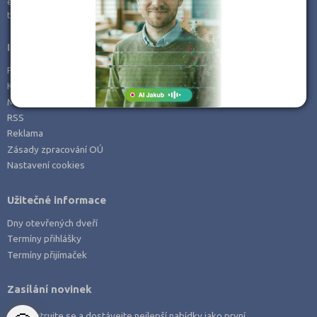
e-mail:
info@kampomaturite.cz
Zemědělské a ekologické
tel:
+420 606 411 115
Informace
Prohlášení o přístupnosti
Kontakt
Mapa serveru
RSS
Reklama
Zásady zpracování OÚ
Nastavení cookies
Užitečné informace
Dny otevřených dveří
Termíny přihlášky
Termíny přijímaček
Zasílání novinek
Zaregistrujte se a dostávejte nejlepší nabídky jako první.