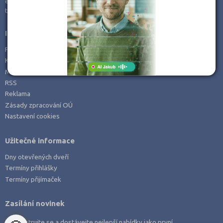
e-mail:
info@kampomaturite.cz
Zemědělské a ekologické
tel:
+420 606 411 115
Informace
Prohlášení o přístupnosti
Kontakt
Mapa serveru
RSS
Reklama
Zásady zpracování OÚ
Nastavení cookies
Užitečné informace
Dny otevřených dveří
Termíny přihlášky
Termíny přijímaček
Zasílání novinek
Zaregistrujte se a dostávejte nejlepší nabídky jako první.