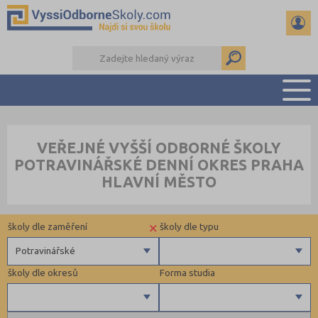
PŘEHLED ŠKOL
VEŘEJNÉ VYŠŠÍ ODBORNÉ ŠKOLY
PŘÍPRAVA NA PŘIJÍMAČKY
POTRAVINÁŘSKÉ DENNÍ OKRES PRAHA
KALENDÁŘ AKCÍ
HLAVNÍ MĚSTO
SEMINÁRKY
DALŠÍ DRUHY ŠKOL
×
školy dle zaměření
školy dle typu
Potravinářské
školy dle okresů
Forma studia
Zdravotnické
Ekonomické