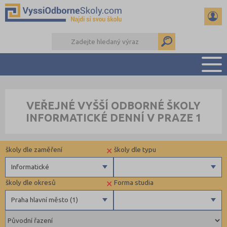
PŘEHLED ŠKOL
VEŘEJNÉ VYŠŠÍ ODBORNÉ ŠKOLY
PŘÍPRAVA NA PŘIJÍMAČKY
INFORMATICKÉ DENNÍ V PRAZE 1
KALENDÁŘ AKCÍ
SEMINÁRKY
×
školy dle zaměření
školy dle typu
DALŠÍ DRUHY ŠKOL
Informatické
×
školy dle okresů
Forma studia
Zdravotnické
Praha hlavní město (1)
Ekonomické
Pedagogické
Plzeň-město (1)