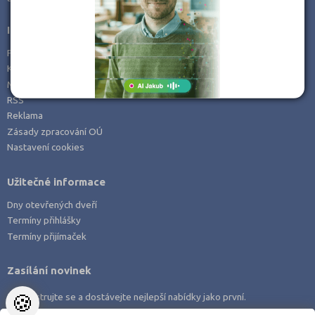
Informace
Prohlášení o přístupnosti
Kontakt
Mapa serveru
RSS
Reklama
Zásady zpracování OÚ
Nastavení cookies
Užitečné informace
Dny otevřených dveří
Termíny přihlášky
Termíny přijímaček
Zasílání novinek
🍪
Zaregistrujte se a dostávejte nejlepší nabídky jako první.