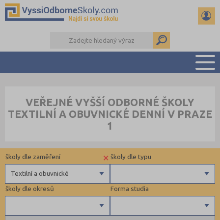
PŘEHLED ŠKOL
VEŘEJNÉ VYŠŠÍ ODBORNÉ ŠKOLY
PŘÍPRAVA NA PŘIJÍMAČKY
TEXTILNÍ A OBUVNICKÉ DENNÍ V PRAZE
KALENDÁŘ AKCÍ
1
SEMINÁRKY
DALŠÍ DRUHY ŠKOL
×
školy dle zaměření
školy dle typu
Textilní a obuvnické
školy dle okresů
Forma studia
Zdravotnické
Krajské
Ekonomické