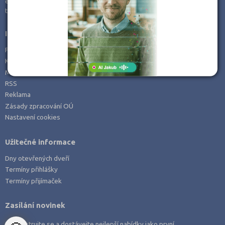
e-mail:
info@kampomaturite.cz
Zemědělské a ekologické
tel:
+420 606 411 115
Informace
Prohlášení o přístupnosti
Kontakt
Mapa serveru
RSS
Reklama
Zásady zpracování OÚ
Nastavení cookies
Užitečné informace
Dny otevřených dveří
Termíny přihlášky
Termíny přijímaček
Zasílání novinek
Zaregistrujte se a dostávejte nejlepší nabídky jako první.