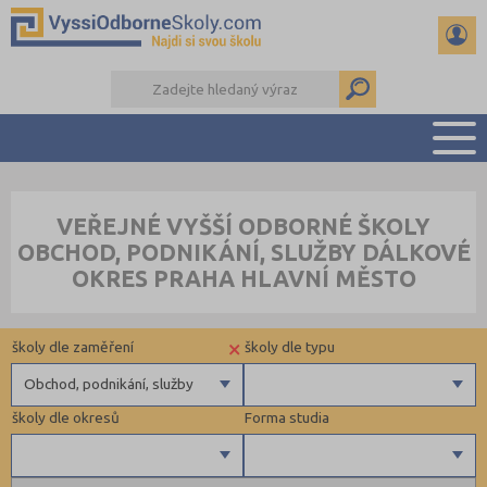
PŘEHLED ŠKOL
VEŘEJNÉ VYŠŠÍ ODBORNÉ ŠKOLY
PŘÍPRAVA NA PŘIJÍMAČKY
OBCHOD, PODNIKÁNÍ, SLUŽBY DÁLKOVÉ
KALENDÁŘ AKCÍ
OKRES PRAHA HLAVNÍ MĚSTO
SEMINÁRKY
DALŠÍ DRUHY ŠKOL
×
školy dle zaměření
školy dle typu
Obchod, podnikání, služby
školy dle okresů
Forma studia
Zdravotnické
Ekonomické