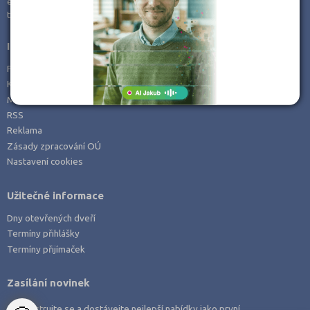
e-mail:
info@kampomaturite.cz
Zemědělské a ekologické
tel:
+420 606 411 115
Informace
Prohlášení o přístupnosti
Kontakt
Mapa serveru
RSS
Reklama
Zásady zpracování OÚ
Nastavení cookies
Užitečné informace
Dny otevřených dveří
Termíny přihlášky
Termíny přijímaček
Zasílání novinek
Zaregistrujte se a dostávejte nejlepší nabídky jako první.