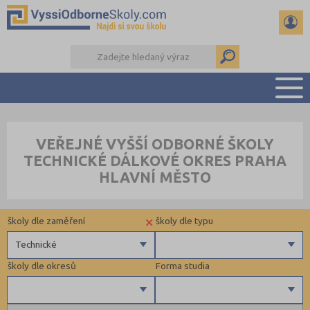
PŘEHLED ŠKOL
VEŘEJNÉ VYŠŠÍ ODBORNÉ ŠKOLY
PŘÍPRAVA NA PŘIJÍMAČKY
TECHNICKÉ DÁLKOVÉ OKRES PRAHA
KALENDÁŘ AKCÍ
HLAVNÍ MĚSTO
SEMINÁRKY
DALŠÍ DRUHY ŠKOL
×
školy dle zaměření
školy dle typu
Technické
školy dle okresů
Forma studia
Zdravotnické
Ekonomické