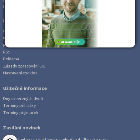
e-mail:
info@kampomaturite.cz
Zemědělské a ekologické
tel:
+420 606 411 115
Informace
Prohlášení o přístupnosti
Kontakt
Mapa serveru
RSS
Reklama
Zásady zpracování OÚ
Nastavení cookies
Užitečné informace
Dny otevřených dveří
Termíny přihlášky
Termíny přijímaček
Zasílání novinek
Zaregistrujte se a dostávejte nejlepší nabídky jako první.