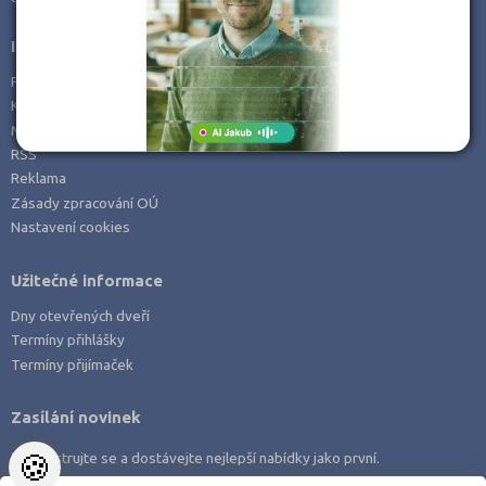
Informace
Prohlášení o přístupnosti
Kontakt
Mapa serveru
RSS
Reklama
Zásady zpracování OÚ
Nastavení cookies
Užitečné informace
Dny otevřených dveří
Termíny přihlášky
Termíny přijímaček
Zasílání novinek
🍪
Zaregistrujte se a dostávejte nejlepší nabídky jako první.