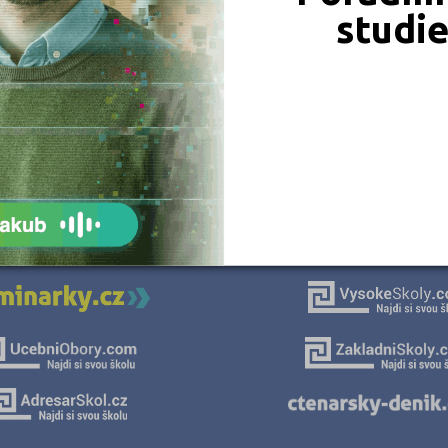
Ředitel: Ing. Michal Moc
Strakonice (1)
studi
Šumperk (2)
Tábor (1)
Vsetín (1)
JSME TAM, KDE JSTE VY
Naše projekty