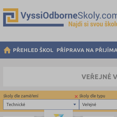
PŘEHLED ŠKOL
PŘÍPRAVA NA PŘIJÍM
VEŘEJNÉ V
×
školy dle zaměření
školy dle typu
Technické
Veřejné
Zdravotnické
Veřejné