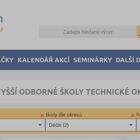
AČKY
KALENDÁŘ AKCÍ
SEMINÁRKY
DALŠÍ 
YŠŠÍ ODBORNÉ ŠKOLY TECHNICKÉ O
×
×
školy dle okresů
F
Děčín (2)
Brno-město (1)