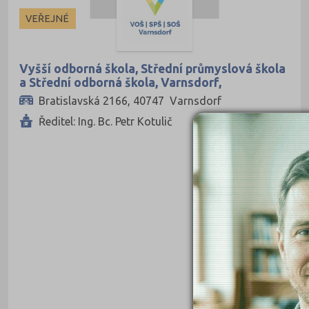
Ekonomické
VEŘEJNÉ
Pedagogické
Informatické
Vyšší odborná škola, Střední průmyslová škola
a Střední odborná škola, Varnsdorf,
Dopravní
příspěvková organizace
Bratislavská 2166, 40747 Varnsdorf
Grafické
Ředitel: Ing. Bc. Petr Kotulič
Hotelnictví a cestovní ruch
Humanitní
Obchod, podnikání, služby
Policejní a vojenské
Potravinářské
Právní
Sportovní
Technické