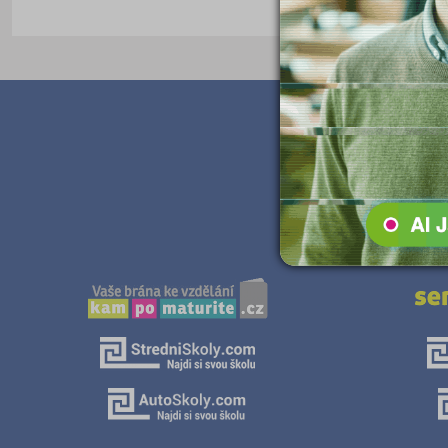
Teologické
Textilní a obuvnické
Umělecké
Zemědělské a ekologické