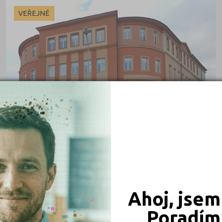
České Budějovice (1)
VEŘEJNÉ
Děčín (2)
Havlíčkův Brod (1)
Chomutov (1)
Jičín (1)
Kutná Hora (1)
Liberec (1)
Nový Jičín (1)
Olomouc (1)
Pardubice (1)
Plzeň-město (1)
Vyšší odborná škola a Střední průmyslová
Ahoj, jsem
škola strojní, stavební a dopravní, Děčín,
Praha hlavní město (1)
příspěvková organizace
Čsl. armády 681/10, 40502 Děčín I
Poradím 
Rychnov nad Kněžnou (1)