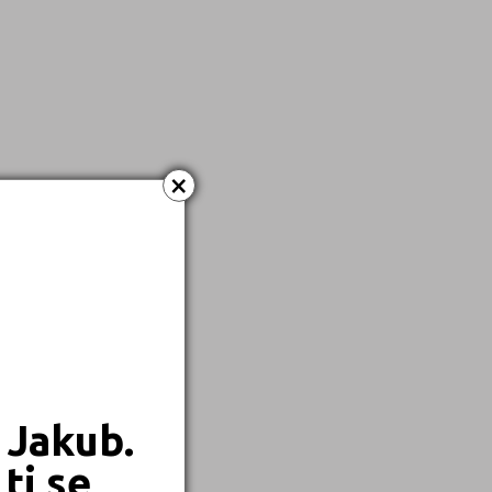
Dálkové
Kombinované
×
 Jakub.
ti se