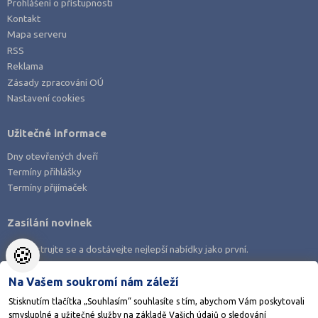
Prohlášení o přístupnosti
Kontakt
Mapa serveru
RSS
Reklama
Zásady zpracování OÚ
Nastavení cookies
Užitečné informace
Dny otevřených dveří
Termíny přihlášky
Termíny přijímaček
Zasílání novinek
🍪
Zaregistrujte se a dostávejte nejlepší nabídky jako první.
Na Vašem soukromí nám záleží
Stisknutím tlačítka „Souhlasím“ souhlasíte s tím, abychom Vám poskytovali
smysluplné a užitečné služby na základě Vašich údajů o sledování