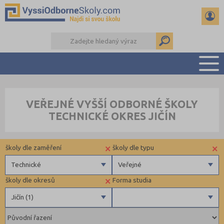
PŘEHLED ŠKOL
VEŘEJNÉ VYŠŠÍ ODBORNÉ ŠKOLY
PŘÍPRAVA NA PŘIJÍMAČKY
TECHNICKÉ OKRES JIČÍN
KALENDÁŘ AKCÍ
SEMINÁRKY
×
×
školy dle zaměření
školy dle typu
DALŠÍ DRUHY ŠKOL
Technické
Veřejné
×
školy dle okresů
Forma studia
Zdravotnické
Veřejné
Jičín (1)
Ekonomické
Pedagogické
Brno-město (1)
Denní