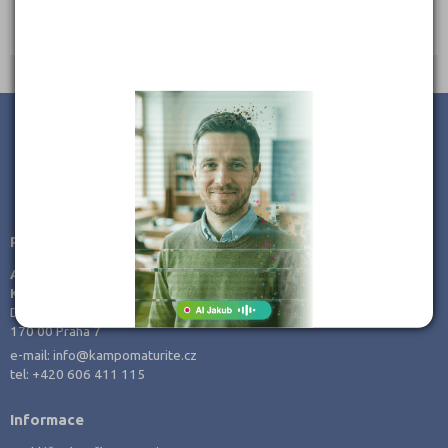
Ředitel: Mgr. Lea Vojtěchová
Tábor (1)
Vsetín (1)
JSME TAM, KDE JSTE VY
Poradenství v přípravě ke studiu
AMOS -
KamPoMaturite.cz, s.r.o.
Dukelských hrdinů 21
170 00 Praha 7
e-mail:
info@kampomaturite.cz
tel:
+420 606 411 115
Informace