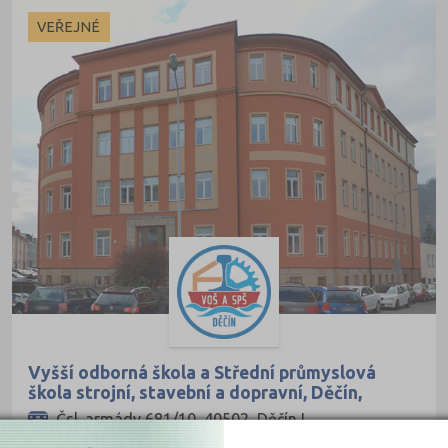
Olomouc (1)
VEŘEJNÉ
Strakonice (1)
Vyšší odborná škola a Střední průmyslová
škola strojní, stavební a dopravní, Děčín,
příspěvková organizace
Čsl. armády 681/10, 40502 Děčín I