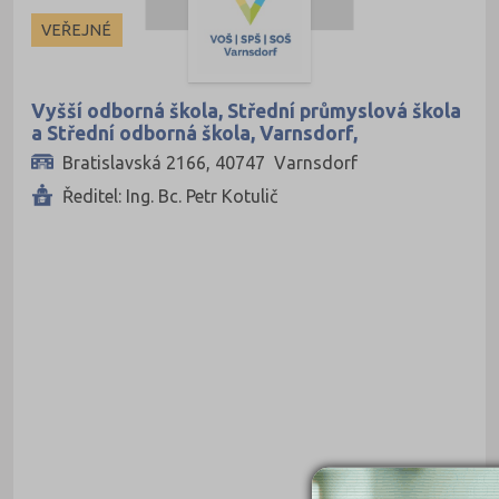
Ekonomické
Soukromé
VEŘEJNÉ
Pedagogické
Veřejné
Informatické
Vyšší odborná škola, Střední průmyslová škola
a Střední odborná škola, Varnsdorf,
Dopravní
příspěvková organizace
Bratislavská 2166, 40747 Varnsdorf
Grafické
Ředitel: Ing. Bc. Petr Kotulič
Hotelnictví a cestovní ruch
Humanitní
Obchod, podnikání, služby
Policejní a vojenské
Potravinářské
Právní
Sportovní
Technické