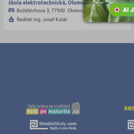
škola elektrotechnická, Olomouc, Božetěchova
3
Božetěchova 3, 77900 Olomouc
Ředitel: Ing. Josef Kolář