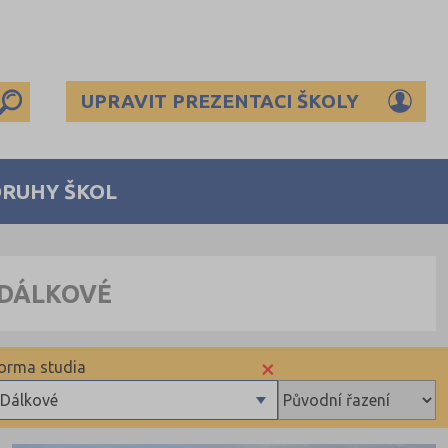
UPRAVIT PREZENTACI ŠKOLY
DRUHY ŠKOL
 DÁLKOVÉ
×
orma studia
Dálkové
Denní