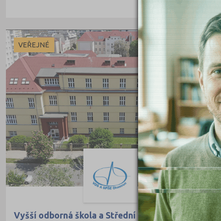
Teologické
Textilní a obuvnické
Umělecké
VEŘEJNÉ
Zemědělské a ekologické
Vyšší odborná škola a Střední průmyslová