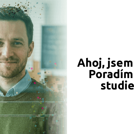
Ředitel: Ing. Michal Moc
Ahoj, jsem
Poradím 
studi