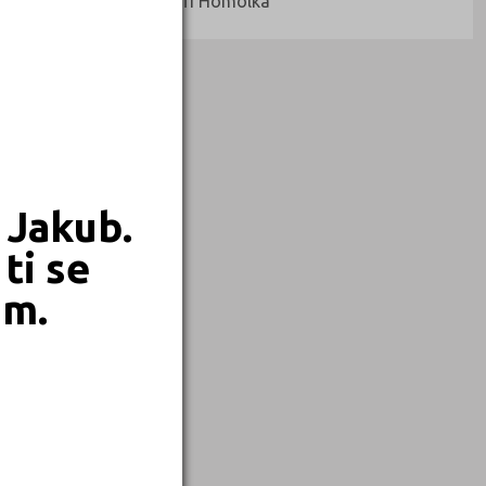
Ředitel: RNDr. Jiří Homolka
 Jakub.
ti se
em.