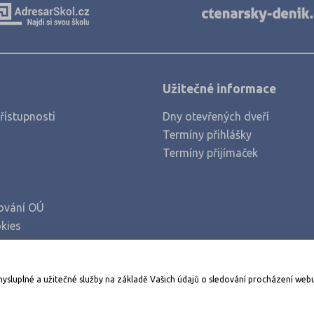
Užitečné informace
řístupnosti
Dny otevřených dveří
Termíny přihlášky
Termíny přijímaček
ování OÚ
kies
Stáhněte si aplikaci Adresář škol
mysluplné a užitečné služby na základě Vašich údajů o sledování procházení web