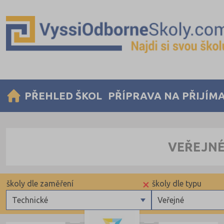
PŘEHLED ŠKOL
PŘÍPRAVA NA PŘIJÍM
VEŘEJNÉ
×
školy dle zaměření
školy dle typu
Technické
Veřejné
Zdravotnické
Krajské