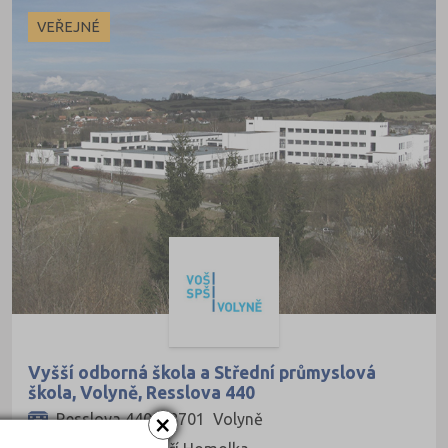
Dálkové
VEŘEJNÉ
Kombinované
Vyšší odborná škola a Střední průmyslová
škola, Volyně, Resslova 440
×
Resslova 440, 38701 Volyně