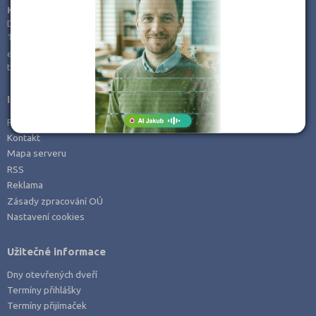
KamPoMaturite.cz, s.r.o.
Dukelských hrdinů 21
170 00 Praha 7
e-mail:
info@kampomaturite.cz
tel:
+420 606 411 115
Informace
Prohlášení o přístupnosti
Kontakt
Mapa serveru
RSS
Reklama
Zásady zpracování OÚ
Nastavení cookies
Užitečné informace
Dny otevřených dveří
Termíny přihlášky
Termíny přijímaček