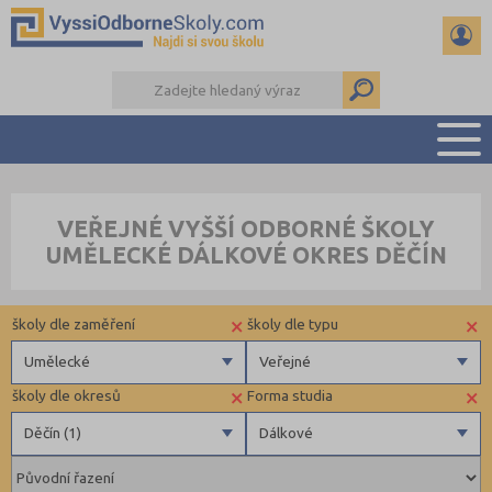
PŘEHLED ŠKOL
VEŘEJNÉ VYŠŠÍ ODBORNÉ ŠKOLY
PŘÍPRAVA NA PŘIJÍMAČKY
UMĚLECKÉ DÁLKOVÉ OKRES DĚČÍN
KALENDÁŘ AKCÍ
SEMINÁRKY
×
×
školy dle zaměření
školy dle typu
DALŠÍ DRUHY ŠKOL
Umělecké
Veřejné
×
×
školy dle okresů
Forma studia
Zdravotnické
Veřejné
Děčín (1)
Dálkové
Ekonomické
Pedagogické
Děčín (1)
Denní