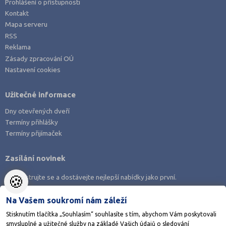
Prohlášení o přístupnosti
Kontakt
Mapa serveru
RSS
Reklama
Zásady zpracování OÚ
Nastavení cookies
Užitečné informace
Dny otevřených dveří
Termíny přihlášky
Termíny přijímaček
Zasílání novinek
🍪
Zaregistrujte se a dostávejte nejlepší nabídky jako první.
Na Vašem soukromí nám záleží
Stisknutím tlačítka „Souhlasím“ souhlasíte s tím, abychom Vám poskytovali
smysluplné a užitečné služby na základě Vašich údajů o sledování