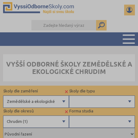
PŘEHLED ŠKOL
VYŠŠÍ ODBORNÉ ŠKOLY ZEMĚDĚLSKÉ A
PŘÍPRAVA NA PŘIJÍMAČKY
EKOLOGICKÉ CHRUDIM
KALENDÁŘ AKCÍ
SEMINÁRKY
×
školy dle zaměření
školy dle typu
DALŠÍ DRUHY ŠKOL
Zemědělské a ekologické
×
školy dle okresů
Forma studia
Zdravotnické
Veřejné
Chrudim (1)
Ekonomické
Pedagogické
Benešov (1)
Denní