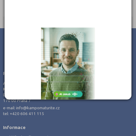
Ředitel: Ing. Markéta Herzánová
JSME TAM, KDE JSTE VY
Poradenství v přípravě ke studiu
AMOS -
KamPoMaturite.cz, s.r.o.
Dukelských hrdinů 21
170 00 Praha 7
e-mail:
info@kampomaturite.cz
tel:
+420 606 411 115
Informace