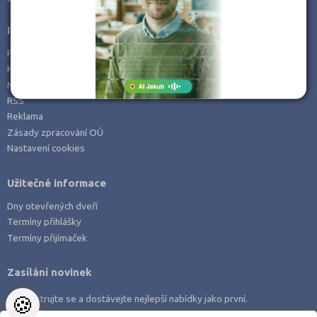
Informace
Prohlášení o přístupnosti
Kontakt
Mapa serveru
RSS
Reklama
Zásady zpracování OÚ
Nastavení cookies
Užitečné informace
Dny otevřených dveří
Termíny přihlášky
Termíny přijímaček
Zasílání novinek
🍪
Zaregistrujte se a dostávejte nejlepší nabídky jako první.