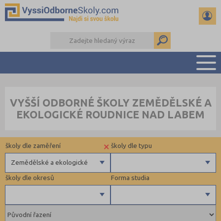
PŘEHLED ŠKOL
VYŠŠÍ ODBORNÉ ŠKOLY ZEMĚDĚLSKÉ A
PŘÍPRAVA NA PŘIJÍMAČKY
EKOLOGICKÉ ROUDNICE NAD LABEM
KALENDÁŘ AKCÍ
SEMINÁRKY
×
školy dle zaměření
školy dle typu
DALŠÍ DRUHY ŠKOL
Zemědělské a ekologické
školy dle okresů
Forma studia
Zdravotnické
Ekonomické
Pedagogické
Benešov (1)