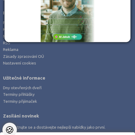
Informace
Prohlášení o přístupnosti
Kontakt
Mapa serveru
RSS
Reklama
Zásady zpracování OÚ
Nastavení cookies
Užitečné informace
Dny otevřených dveří
Termíny přihlášky
Termíny přijímaček
Zasílání novinek
🍪
Zaregistrujte se a dostávejte nejlepší nabídky jako první.