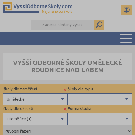
PŘEHLED ŠKOL
VYŠŠÍ ODBORNÉ ŠKOLY UMĚLECKÉ
PŘÍPRAVA NA PŘIJÍMAČKY
ROUDNICE NAD LABEM
KALENDÁŘ AKCÍ
SEMINÁRKY
×
školy dle zaměření
školy dle typu
DALŠÍ DRUHY ŠKOL
Umělecké
×
školy dle okresů
Forma studia
Zdravotnické
Litoměřice (1)
Ekonomické
Pedagogické
Brno-město (1)