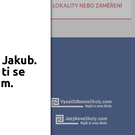
NEBO HLEDEJTE DLE LOKALITY NEBO ZAMĚŘENÍ
 Jakub.
ti se
em.