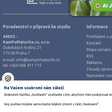
Teologické
Textilní a obuvnické
Umělecké
Poradenství v přípravě ke studiu
Informace
Zemědělské a ekologické
AMOS -
Prohlášení o p
KamPoMaturite.cz, s.r.o.
Kontakt
Dukelských hrdinů 21
Mapa serveru
170 00 Praha 7
RSS
e-mail:
info@kampomaturite.cz
Reklama
tel:
+420 606 411 115
Zásady zprac
Nastavení coo
🍪
Na Vašem soukromí nám záleží
Stisknutím tlačítka „Souhlasím“ souhlasíte s tím, abychom Vám poskytovali s
Svůj souhlas můžete samozřejmě kdykoli změnit v části „Nastavení“.
©1