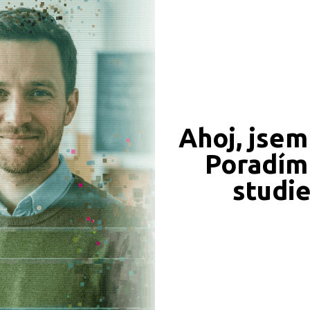
CÍ ZÁZNAMY, PŘEFORMULUJTE PROSÍM VÁŠ DOTAZ 
Ahoj, jsem
Poradím 
JSME TAM, KDE JSTE VY
studi
Naše projekty