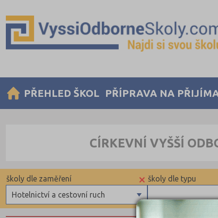
PŘEHLED ŠKOL
PŘÍPRAVA NA PŘIJÍM
CÍRKEVNÍ VYŠŠÍ ODB
×
školy dle zaměření
školy dle typu
Hotelnictví a cestovní ruch
Zdravotnické