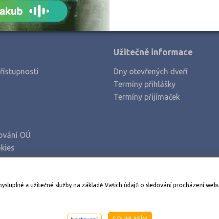
Užitečné informace
řístupnosti
Dny otevřených dveří
Termíny přihlášky
Termíny přijímaček
ování OÚ
kies
Stáhněte si aplikaci Adresář škol
mysluplné a užitečné služby na základě Vašich údajů o sledování procházení web
998-2026
AMOS KamPoMaturite.cz
, s.r.o., stránky vytvořilo
An
SOUHLASÍM