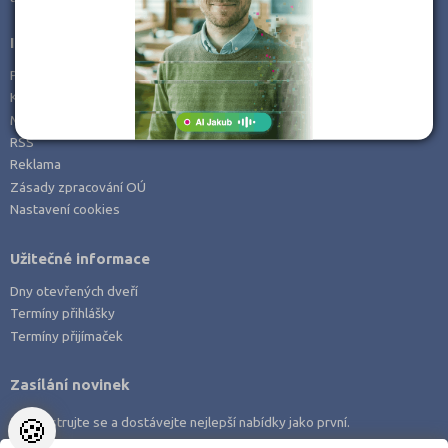
Informace
Prohlášení o přístupnosti
Kontakt
Mapa serveru
RSS
Reklama
Zásady zpracování OÚ
Nastavení cookies
Užitečné informace
Dny otevřených dveří
Termíny přihlášky
Termíny přijímaček
Zasílání novinek
🍪
Zaregistrujte se a dostávejte nejlepší nabídky jako první.