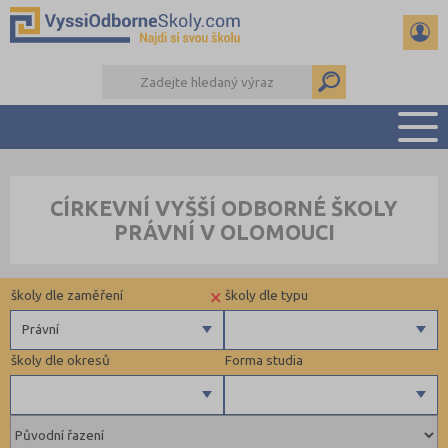
PŘEHLED ŠKOL
CÍRKEVNÍ VYŠŠÍ ODBORNÉ ŠKOLY
PŘÍPRAVA NA PŘIJÍMAČKY
PRÁVNÍ V OLOMOUCI
KALENDÁŘ AKCÍ
SEMINÁRKY
×
školy dle zaměření
školy dle typu
DALŠÍ DRUHY ŠKOL
Právní
školy dle okresů
Forma studia
Zdravotnické
Ekonomické
Pedagogické