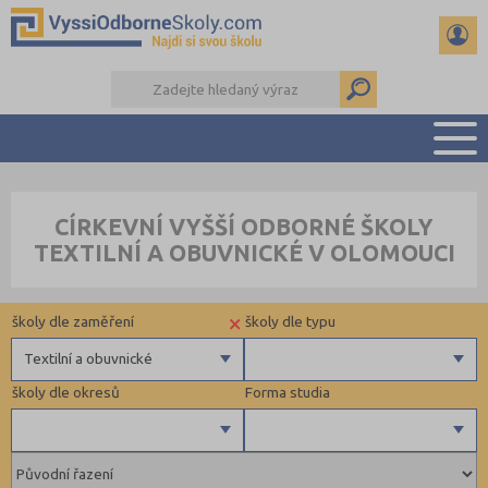
PŘEHLED ŠKOL
CÍRKEVNÍ VYŠŠÍ ODBORNÉ ŠKOLY
PŘÍPRAVA NA PŘIJÍMAČKY
TEXTILNÍ A OBUVNICKÉ V OLOMOUCI
KALENDÁŘ AKCÍ
SEMINÁRKY
×
školy dle zaměření
školy dle typu
DALŠÍ DRUHY ŠKOL
Textilní a obuvnické
školy dle okresů
Forma studia
Zdravotnické
Ekonomické
Pedagogické