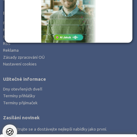
Informace
Prohlášení o přístupnosti
Kontakt
Mapa serveru
RSS
Reklama
Zásady zpracování OÚ
Nastavení cookies
Užitečné informace
Dny otevřených dveří
Termíny přihlášky
Termíny přijímaček
Zasílání novinek
🍪
Zaregistrujte se a dostávejte nejlepší nabídky jako první.