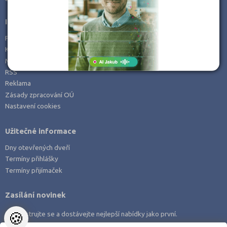
Příbram (1)
Informace
Rychnov nad Kněžnou (1)
Prohlášení o přístupnosti
Strakonice (1)
Kontakt
Mapa serveru
Uherské Hradiště (1)
RSS
Vsetín (1)
Reklama
Zlín (2)
Zásady zpracování OÚ
Nastavení cookies
Užitečné informace
Dny otevřených dveří
Termíny přihlášky
Termíny přijímaček
Zasílání novinek
🍪
Zaregistrujte se a dostávejte nejlepší nabídky jako první.