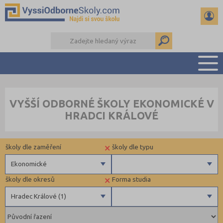
PŘEHLED ŠKOL
VYŠŠÍ ODBORNÉ ŠKOLY EKONOMICKÉ V
PŘÍPRAVA NA PŘIJÍMAČKY
HRADCI KRÁLOVÉ
KALENDÁŘ AKCÍ
SEMINÁRKY
×
školy dle zaměření
školy dle typu
DALŠÍ DRUHY ŠKOL
Ekonomické
×
školy dle okresů
Forma studia
Zdravotnické
Hradec Králové (1)
Ekonomické
Pedagogické
Blansko (1)