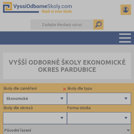
PŘEHLED ŠKOL
VYŠŠÍ ODBORNÉ ŠKOLY EKONOMICKÉ
PŘÍPRAVA NA PŘIJÍMAČKY
OKRES PARDUBICE
KALENDÁŘ AKCÍ
SEMINÁRKY
×
školy dle zaměření
školy dle typu
DALŠÍ DRUHY ŠKOL
Ekonomické
školy dle okresů
Forma studia
Zdravotnické
Ekonomické
Pedagogické
Blansko (1)