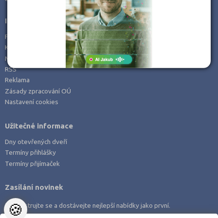
Příbram (1)
Informace
Rychnov nad Kněžnou (1)
Prohlášení o přístupnosti
Strakonice (1)
Kontakt
Mapa serveru
Uherské Hradiště (1)
RSS
Vsetín (1)
Reklama
Zlín (2)
Zásady zpracování OÚ
Nastavení cookies
Užitečné informace
Dny otevřených dveří
Termíny přihlášky
Termíny přijímaček
Zasílání novinek
🍪
Zaregistrujte se a dostávejte nejlepší nabídky jako první.