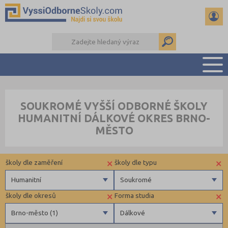
PŘEHLED ŠKOL
SOUKROMÉ VYŠŠÍ ODBORNÉ ŠKOLY
PŘÍPRAVA NA PŘIJÍMAČKY
HUMANITNÍ DÁLKOVÉ OKRES BRNO-
KALENDÁŘ AKCÍ
MĚSTO
SEMINÁRKY
DALŠÍ DRUHY ŠKOL
×
×
školy dle zaměření
školy dle typu
Humanitní
Soukromé
×
×
školy dle okresů
Forma studia
Zdravotnické
Soukromé
Brno-město (1)
Dálkové
Ekonomické