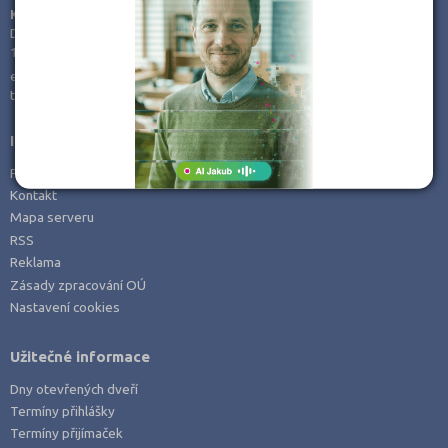
KamPoMaturite.cz, s.r.o.
Dukelských hrdinů 21
170 00 Praha 7
e-mail:
info@kampomaturite.cz
tel:
+420 606 411 115
Informace
Prohlášení o přístupnosti
Kontakt
Mapa serveru
RSS
Reklama
Zásady zpracování OÚ
Nastavení cookies
Užitečné informace
Dny otevřených dveří
Termíny přihlášky
Termíny přijímaček