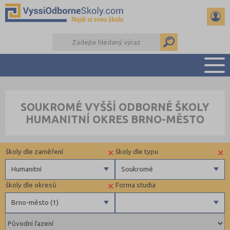
PŘEHLED ŠKOL
SOUKROMÉ VYŠŠÍ ODBORNÉ ŠKOLY
PŘÍPRAVA NA PŘIJÍMAČKY
HUMANITNÍ OKRES BRNO-MĚSTO
KALENDÁŘ AKCÍ
SEMINÁRKY
×
×
školy dle zaměření
školy dle typu
DALŠÍ DRUHY ŠKOL
Humanitní
Soukromé
×
školy dle okresů
Forma studia
Zdravotnické
Soukromé
Brno-město (1)
Ekonomické
Pedagogické
Brno-město (1)
Denní