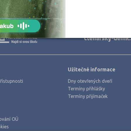
Praha hlavní město (6)
Rychnov nad Kněžnou (1)
Strakonice (2)
Šumperk (2)
Tábor (1)
Vsetín (1)
Užitečné informace
řístupnosti
Dny otevřených dveří
Termíny přihlášky
Termíny přijímaček
ování OÚ
kies