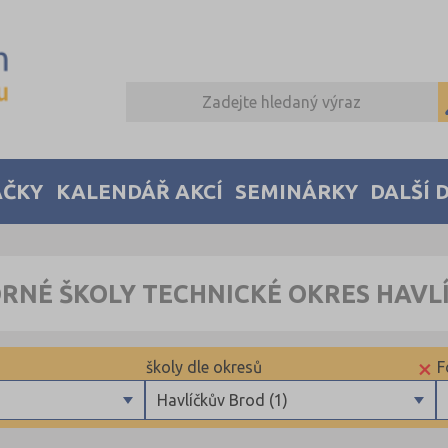
AČKY
KALENDÁŘ AKCÍ
SEMINÁRKY
DALŠÍ 
ORNÉ ŠKOLY TECHNICKÉ OKRES HAVL
×
školy dle okresů
F
Havlíčkův Brod (1)
Brno-město (1)