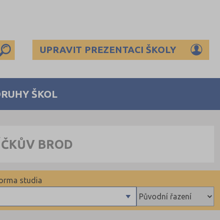
UPRAVIT PREZENTACI ŠKOLY
DRUHY ŠKOL
ÍČKŮV BROD
orma studia
Denní