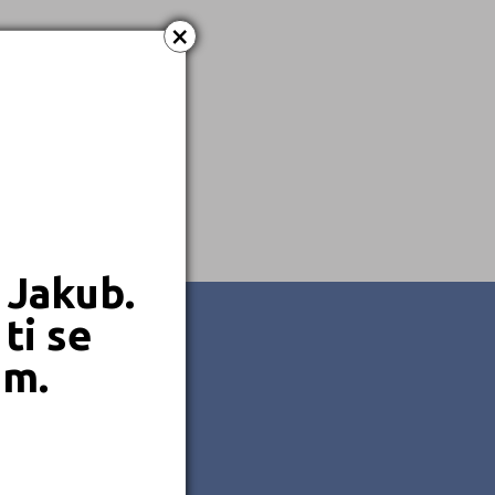
×
 Jakub.
ti se
em.