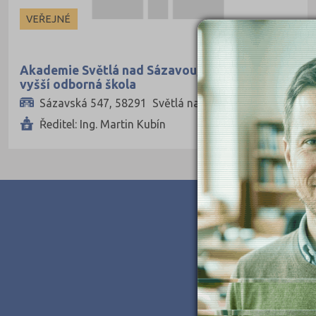
Ekonomické
VEŘEJNÉ
Pedagogické
Informatické
Akademie Světlá nad Sázavou, střední škola a
vyšší odborná škola
Dopravní
Sázavská 547, 58291 Světlá nad Sázavou
Grafické
Ředitel: Ing. Martin Kubín
Hotelnictví a cestovní ruch
Humanitní
Obchod, podnikání, služby
Policejní a vojenské
Potravinářské
Právní
Sportovní
Technické