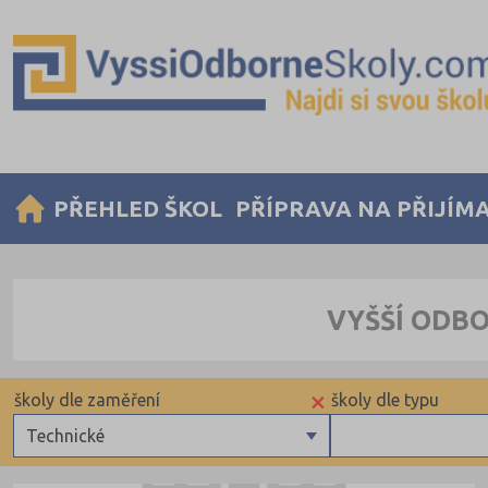
PŘEHLED ŠKOL
PŘÍPRAVA NA PŘIJÍM
VYŠŠÍ ODB
×
školy dle zaměření
školy dle typu
Technické
Zdravotnické
Veřejné