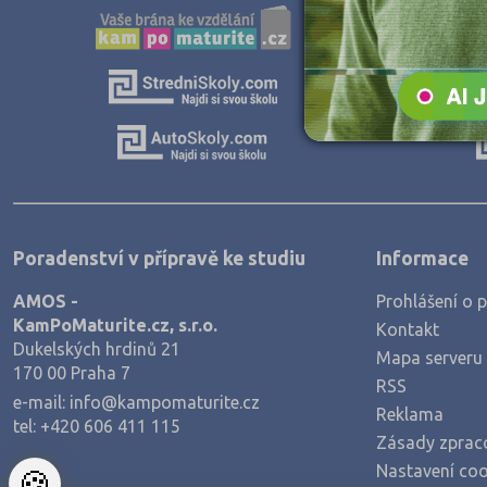
Teologické
Textilní a obuvnické
Umělecké
Zemědělské a ekologické
Poradenství v přípravě ke studiu
Informace
AMOS -
Prohlášení o p
KamPoMaturite.cz, s.r.o.
Kontakt
Dukelských hrdinů 21
Mapa serveru
170 00 Praha 7
RSS
e-mail:
info@kampomaturite.cz
Reklama
tel:
+420 606 411 115
Zásady zprac
Nastavení coo
🍪