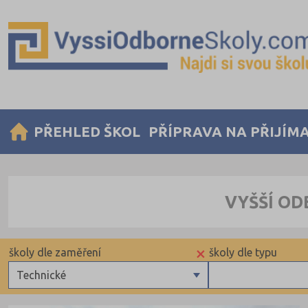
PŘEHLED ŠKOL
PŘÍPRAVA NA PŘIJÍM
VYŠŠÍ OD
×
školy dle zaměření
školy dle typu
Technické
Zdravotnické
Krajské