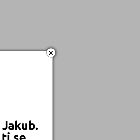
Kombinované
×
 Jakub.
ti se