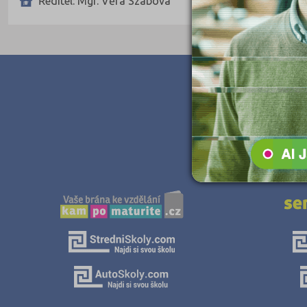
Ředitel: Mgr. Věra Szabová
Teologické
Textilní a obuvnické
Umělecké
Zemědělské a ekologické