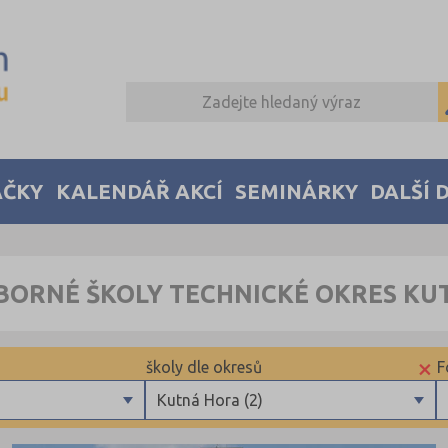
AČKY
KALENDÁŘ AKCÍ
SEMINÁRKY
DALŠÍ 
BORNÉ ŠKOLY TECHNICKÉ OKRES K
×
školy dle okresů
F
Kutná Hora (2)
Brno-město (1)