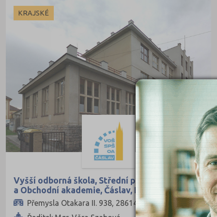
Ekonomické
Veřejné
KRAJSKÉ
Pedagogické
Informatické
Dopravní
Grafické
Hotelnictví a cestovní ruch
Humanitní
Obchod, podnikání, služby
Policejní a vojenské
Potravinářské
Právní
Vyšší odborná škola, Střední průmyslová škola
a Obchodní akademie, Čáslav, Přemysla
Sportovní
Otakara II. 938
Přemysla Otakara II. 938, 28614 Čáslav
Technické