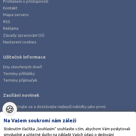
Prohlášení o přístupnosti
Kontakt
Mapa serveru
RSS
Reklama
Zásady zpracování OÚ
Nastavení cookies
Užitečné informace
Dny otevřených dveří
Termíny přihlášky
Termíny přijímaček
Zasílání novinek
🍪
Zaregistrujte se a dostávejte nejlepší nabídky jako první.
Na Vašem soukromí nám záleží
Stisknutím tlačítka „Souhlasím“ souhlasíte s tím, abychom Vám poskytovali
smysluplné a užitečné služby na základě Vašich údajů o sledování