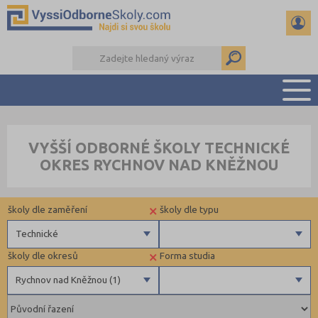
PŘEHLED ŠKOL
VYŠŠÍ ODBORNÉ ŠKOLY TECHNICKÉ
PŘÍPRAVA NA PŘIJÍMAČKY
OKRES RYCHNOV NAD KNĚŽNOU
KALENDÁŘ AKCÍ
SEMINÁRKY
×
školy dle zaměření
školy dle typu
DALŠÍ DRUHY ŠKOL
Technické
×
školy dle okresů
Forma studia
Zdravotnické
Veřejné
Rychnov nad Kněžnou (1)
Ekonomické
Pedagogické
Brno-město (1)
Denní