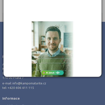
Ředitel: Mgr. Bc. Dana HAVRANOVÁ, MBA
Strakonice (2)
Šumperk (2)
Tábor (1)
Vsetín (1)
JSME TAM, KDE JSTE VY
Poradenství v přípravě ke studiu
AMOS -
KamPoMaturite.cz, s.r.o.
Dukelských hrdinů 21
170 00 Praha 7
e-mail:
info@kampomaturite.cz
tel:
+420 606 411 115
Informace