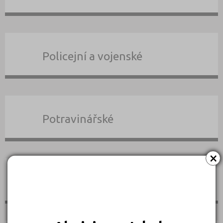
Policejní a vojenské
Potravinářské
×
Právní