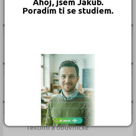
Ahoj, jsem Jakub.
Poradím ti se studiem.
Sportovní
Technické
Teologické
Textilní a obuvnické