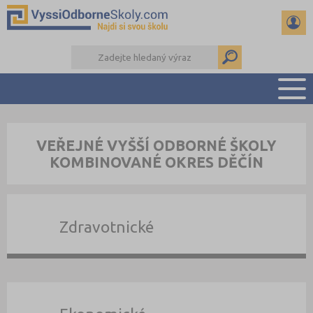
PŘEHLED ŠKOL
VEŘEJNÉ VYŠŠÍ ODBORNÉ ŠKOLY
PŘÍPRAVA NA PŘIJÍMAČKY
KOMBINOVANÉ OKRES DĚČÍN
KALENDÁŘ AKCÍ
SEMINÁRKY
DALŠÍ DRUHY ŠKOL
Zdravotnické