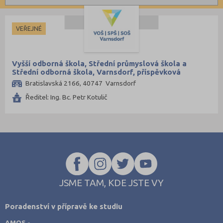
Informatické
České Budějovice (1)
Dálkové
Dopravní
Děčín (1)
Kombinované
VEŘEJNÉ
Grafické
Domažlice (1)
Hotelnictví a cestovní ruch
Havlíčkův Brod (1)
Vyšší odborná škola, Střední průmyslová škola a
Humanitní
Hradec Králové (1)
Střední odborná škola, Varnsdorf, příspěvková
organizace
Bratislavská 2166, 40747 Varnsdorf
Obchod, podnikání, služby
Cheb (1)
Ředitel: Ing. Bc. Petr Kotulič
Policejní a vojenské
Jihlava (1)
Potravinářské
Klatovy (1)
Právní
Kroměříž (2)
Sportovní
Most (1)
Technické
Olomouc (1)
Teologické
Opava (1)
JSME TAM, KDE JSTE VY
Textilní a obuvnické
Ostrava-město (1)
Poradenství v přípravě ke studiu
Umělecké
Písek (1)
AMOS -
Zemědělské a ekologické