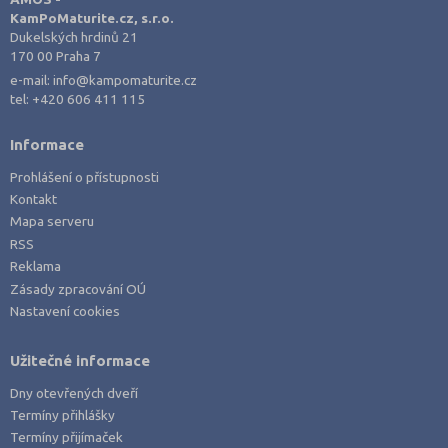
Plzeň-město (1)
KamPoMaturite.cz, s.r.o.
Praha hlavní město (4)
Dukelských hrdinů 21
170 00 Praha 7
Semily (1)
e-mail:
info@kampomaturite.cz
Svitavy (1)
tel:
+420 606 411 115
Tábor (1)
Informace
Třebíč (1)
Prohlášení o přístupnosti
Ústí nad Labem (1)
Kontakt
Vsetín (1)
Mapa serveru
RSS
Žďár nad Sázavou (1)
Reklama
Zásady zpracování OÚ
Nastavení cookies
Užitečné informace
Dny otevřených dveří
Termíny přihlášky
Termíny přijímaček