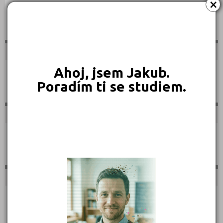
×
Sportovní
Ahoj, jsem Jakub.
Technické
Poradím ti se studiem.
Teologické
Textilní a obuvnické