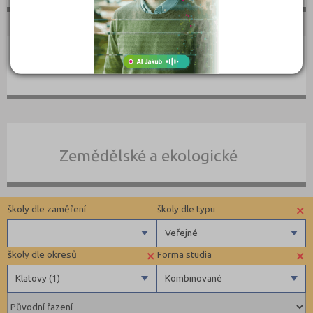
Umělecké
Zemědělské a ekologické
×
školy dle zaměření
školy dle typu
Veřejné
×
×
školy dle okresů
Forma studia
Zdravotnické
Veřejné
Klatovy (1)
Kombinované
Ekonomické
Pedagogické
Brno-město (1)
Denní