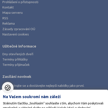
Prohlášení o přístupnosti
Kontakt
Mapa serveru
RSS
Reklama
Zásady zpracování OÚ
Nastavení cookies
Užitečné informace
Dny otevřených dveří
Termíny přihlášky
Termíny přijímaček
Zasílání novinek
🍪
Zaregistrujte se a dostávejte nejlepší nabídky jako první.
Na Vašem soukromí nám záleží
Stisknutím tlačítka „Souhlasím“ souhlasíte s tím, abychom Vám poskytovali
smysluplné a užitečné služby na základě Vašich údajů o sledování