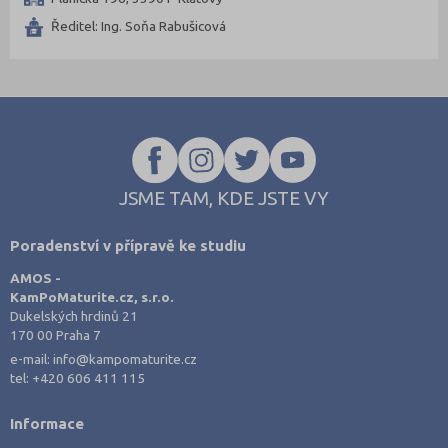
Plzeň-město (1)
Ředitel: Ing. Soňa Rabušicová
Praha hlavní město (4)
Semily (1)
Svitavy (1)
Tábor (1)
Třebíč (1)
Ústí nad Labem (1)
JSME TAM, KDE JSTE VY
Vsetín (1)
Poradenství v přípravě ke studiu
Žďár nad Sázavou (1)
AMOS -
KamPoMaturite.cz, s.r.o.
Dukelských hrdinů 21
170 00 Praha 7
e-mail:
info@kampomaturite.cz
tel:
+420 606 411 115
Informace