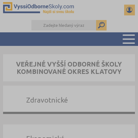
PŘEHLED ŠKOL
VEŘEJNÉ VYŠŠÍ ODBORNÉ ŠKOLY
PŘÍPRAVA NA PŘIJÍMAČKY
KOMBINOVANÉ OKRES KLATOVY
KALENDÁŘ AKCÍ
SEMINÁRKY
DALŠÍ DRUHY ŠKOL
Zdravotnické