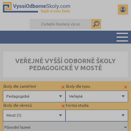
PŘEHLED ŠKOL
VEŘEJNÉ VYŠŠÍ ODBORNÉ ŠKOLY
PŘÍPRAVA NA PŘIJÍMAČKY
PEDAGOGICKÉ V MOSTĚ
KALENDÁŘ AKCÍ
SEMINÁRKY
×
×
školy dle zaměření
školy dle typu
DALŠÍ DRUHY ŠKOL
Pedagogické
Veřejné
×
školy dle okresů
Forma studia
Zdravotnické
Veřejné
Most (1)
Ekonomické
Pedagogické
Děčín (1)
Denní