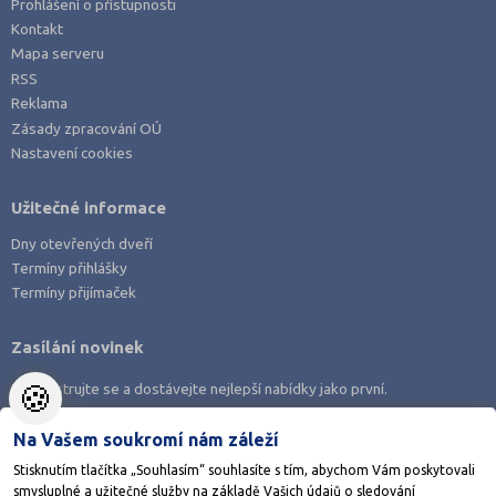
Prohlášení o přístupnosti
Kontakt
Mapa serveru
RSS
Reklama
Zásady zpracování OÚ
Nastavení cookies
Užitečné informace
Dny otevřených dveří
Termíny přihlášky
Termíny přijímaček
Zasílání novinek
🍪
Zaregistrujte se a dostávejte nejlepší nabídky jako první.
Na Vašem soukromí nám záleží
Stisknutím tlačítka „Souhlasím“ souhlasíte s tím, abychom Vám poskytovali
smysluplné a užitečné služby na základě Vašich údajů o sledování