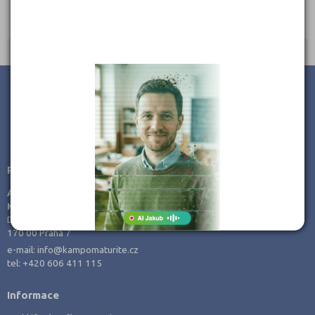
Most, příspěvková organizace
Ředitel: Ing. Jitka Hašková
JSME TAM, KDE JSTE VY
Poradenství v přípravě ke studiu
AMOS -
KamPoMaturite.cz, s.r.o.
Dukelských hrdinů 21
170 00 Praha 7
e-mail:
info@kampomaturite.cz
tel:
+420 606 411 115
Informace