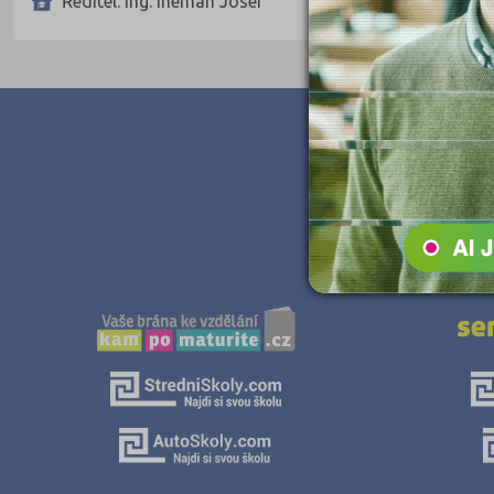
Ředitel: Ing. Ineman Josef
Teologické
Textilní a obuvnické
Umělecké
Zemědělské a ekologické