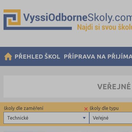
PŘEHLED ŠKOL
PŘÍPRAVA NA PŘIJÍM
VEŘEJNÉ 
×
školy dle zaměření
školy dle typu
Technické
Veřejné
Zdravotnické
Krajské