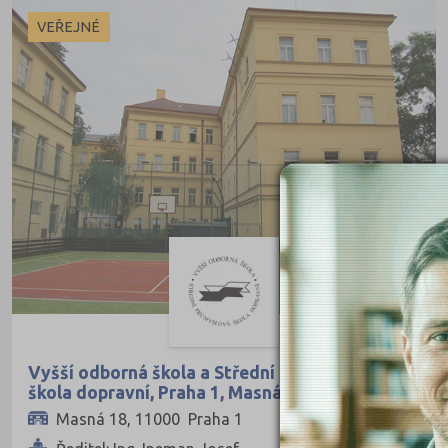
Ekonomické
Veřejné
VEŘEJNÉ
Pedagogické
Informatické
Dopravní
Grafické
Hotelnictví a cestovní ruch
Humanitní
Obchod, podnikání, služby
Policejní a vojenské
Potravinářské
Právní
Vyšší odborná škola a Střední průmyslová
škola dopravní, Praha 1, Masná 18
Sportovní
Masná 18, 11000 Praha 1
Technické