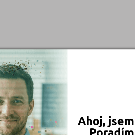
České Budějovice (1)
Děčín (2)
Havlíčkův Brod (1)
Chomutov (1)
Jičín (1)
Kutná Hora (1)
Liberec (1)
Nový Jičín (1)
Olomouc (1)
Pardubice (1)
Plzeň-město (1)
Ahoj, jsem
Praha hlavní město (1)
Poradím 
Rychnov nad Kněžnou (1)