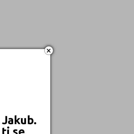
×
 Jakub.
ti se