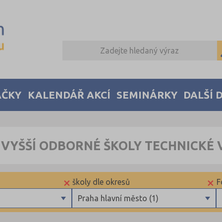
AČKY
KALENDÁŘ AKCÍ
SEMINÁRKY
DALŠÍ 
VYŠŠÍ ODBORNÉ ŠKOLY TECHNICKÉ 
×
×
školy dle okresů
F
Praha hlavní město (1)
Brno-město (1)