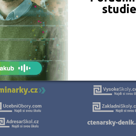
Strakonice (1)
studi
Šumperk (2)
Tábor (1)
Vsetín (1)
JSME TAM, KDE JSTE VY
Naše projekty