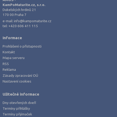
Ostrava-město (4)
KamPoMaturite.cz, s.r.o.
Pardubice (1)
Dukelských hrdinů 21
170 00 Praha 7
Písek (1)
e-mail:
info@kampomaturite.cz
Praha hlavní město (6)
tel:
+420 606 411 115
Prachatice (1)
Informace
Příbram (1)
Prohlášení o přístupnosti
Strakonice (3)
Kontakt
Svitavy (2)
Mapa serveru
RSS
Tábor (1)
Reklama
Zásady zpracování OÚ
Nastavení cookies
Užitečné informace
Dny otevřených dveří
Termíny přihlášky
Termíny přijímaček