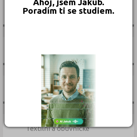
Ahoj, jsem Jakub.
Poradím ti se studiem.
Sportovní
Technické
Teologické
Textilní a obuvnické