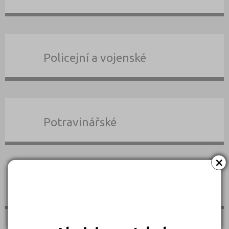
Policejní a vojenské
Potravinářské
×
Právní