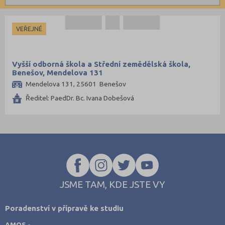
Informatické
Brno-město (2)
Dálkové
Dopravní
České Budějovice (1)
VEŘEJNÉ
Grafické
Děčín (2)
Hotelnictví a cestovní ruch
Frýdek-Místek (2)
Vyšší odborná škola a Střední zemědělská škola,
Humanitní
Chrudim (1)
Benešov, Mendelova 131
Mendelova 131, 25601 Benešov
Obchod, podnikání, služby
Jičín (1)
Ředitel: PaedDr. Bc. Ivana Dobešová
Policejní a vojenské
Jihlava (2)
Potravinářské
Karlovy Vary (2)
Právní
Karviná (1)
Sportovní
Kladno (2)
Technické
Kroměříž (1)
Teologické
Mělník (1)
JSME TAM, KDE JSTE VY
Textilní a obuvnické
Most (1)
Poradenství v přípravě ke studiu
Umělecké
Olomouc (2)
AMOS -
Zemědělské a ekologické