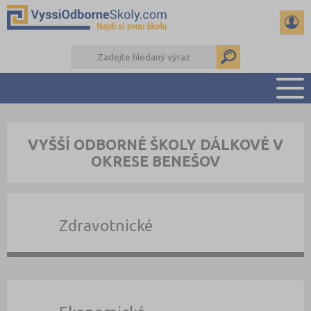
PŘEHLED ŠKOL
VYŠŠÍ ODBORNÉ ŠKOLY DÁLKOVÉ V
PŘÍPRAVA NA PŘIJÍMAČKY
OKRESE BENEŠOV
KALENDÁŘ AKCÍ
SEMINÁRKY
DALŠÍ DRUHY ŠKOL
Zdravotnické