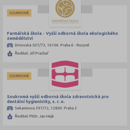
Ostrava-město (4)
Pardubice (1)
SOUKROMÉ
Písek (1)
Praha hlavní město (6)
Farmářská škola - Vyšší odborná škola ekologického
Prachatice (1)
zemědělství
Drnovská 507/73, 16106 Praha 6 - Ruzyně
Příbram (1)
Ředitel: Jiří Prachař
Strakonice (3)
Svitavy (2)
Tábor (1)
SOUKROMÉ
Soukromá vyšší odborná škola zdravotnická pro
dentální hygienistky, s. r. o.
Sekaninova 397/12, 12800 Praha 2
Ředitel: PhDr. Jan Hejk