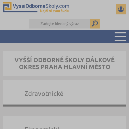
PŘEHLED ŠKOL
VYŠŠÍ ODBORNÉ ŠKOLY DÁLKOVÉ
PŘÍPRAVA NA PŘIJÍMAČKY
OKRES PRAHA HLAVNÍ MĚSTO
KALENDÁŘ AKCÍ
SEMINÁRKY
DALŠÍ DRUHY ŠKOL
Zdravotnické