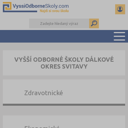
PŘEHLED ŠKOL
VYŠŠÍ ODBORNÉ ŠKOLY DÁLKOVÉ
PŘÍPRAVA NA PŘIJÍMAČKY
OKRES SVITAVY
KALENDÁŘ AKCÍ
SEMINÁRKY
DALŠÍ DRUHY ŠKOL
Zdravotnické