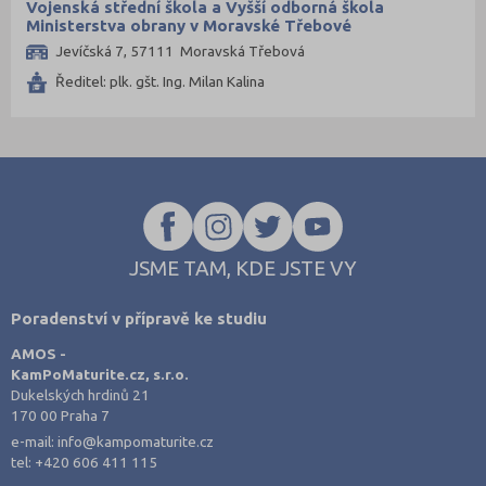
Vojenská střední škola a Vyšší odborná škola
Ministerstva obrany v Moravské Třebové
Jevíčská 7, 57111 Moravská Třebová
Ředitel: plk. gšt. Ing. Milan Kalina
JSME TAM, KDE JSTE VY
Poradenství v přípravě ke studiu
AMOS -
KamPoMaturite.cz, s.r.o.
Dukelských hrdinů 21
170 00 Praha 7
e-mail:
info@kampomaturite.cz
tel:
+420 606 411 115