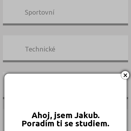
Sportovní
Technické
×
Teologické
Ahoj, jsem Jakub.
Poradím ti se studiem.
Textilní a obuvnické