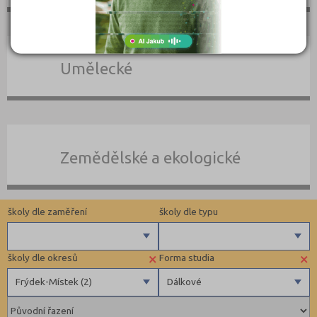
Umělecké
Zemědělské a ekologické
školy dle zaměření
školy dle typu
×
×
školy dle okresů
Forma studia
Zdravotnické
Soukromé
Frýdek-Místek (2)
Dálkové
Ekonomické
Veřejné
Pedagogické
Benešov (1)
Denní