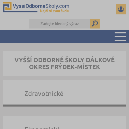
PŘEHLED ŠKOL
VYŠŠÍ ODBORNÉ ŠKOLY DÁLKOVÉ
PŘÍPRAVA NA PŘIJÍMAČKY
OKRES FRÝDEK-MÍSTEK
KALENDÁŘ AKCÍ
SEMINÁRKY
DALŠÍ DRUHY ŠKOL
Zdravotnické