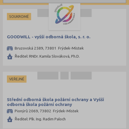
Informatické
Brno-město (2)
Dálkové
Dopravní
České Budějovice (1)
Kombinované
SOUKROMÉ
Grafické
Děčín (2)
Hotelnictví a cestovní ruch
Frýdek-Místek (2)
GOODWILL - vyšší odborná škola, s. r. o.
Humanitní
Chrudim (1)
Bruzovská 2589, 73801 Frýdek-Místek
Obchod, podnikání, služby
Jičín (1)
Ředitel: RNDr. Kamila Slováková, Ph.D.
Policejní a vojenské
Jihlava (2)
Potravinářské
Karlovy Vary (2)
Právní
Karviná (1)
VEŘEJNÉ
Sportovní
Kladno (2)
Technické
Kroměříž (1)
Střední odborná škola požární ochrany a Vyšší
Teologické
Mělník (1)
odborná škola požární ochrany
Textilní a obuvnické
Pionýrů 2069, 73802 Frýdek-Místek
Most (1)
Ředitel: Plk. Ing. Radim Paloch
Umělecké
Olomouc (2)
Zemědělské a ekologické