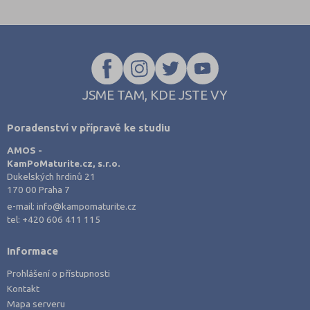
Ostrava-město (4)
Pardubice (1)
Písek (1)
Praha hlavní město (6)
Prachatice (1)
JSME TAM, KDE JSTE VY
Příbram (1)
Poradenství v přípravě ke studiu
Strakonice (3)
AMOS -
Svitavy (2)
KamPoMaturite.cz, s.r.o.
Tábor (1)
Dukelských hrdinů 21
170 00 Praha 7
e-mail:
info@kampomaturite.cz
tel:
+420 606 411 115
Informace
Prohlášení o přístupnosti
Kontakt
Mapa serveru