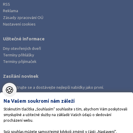
RSS
Reklama
Zásady zpracování OÚ
Nastavení cookies
Užitečné informace
Dny otevřených dveří
Termíny přihlášky
Termíny přijímaček
Zasílání novinek
🍪
Zaregistrujte se a dostávejte nejlepší nabídky jako první.
Na Vašem soukromí nám záleží
Stisknutím tlačítka „Souhlasím“ souhlasíte s tím, abychom Vám poskytovali
smysluplné a užitečné služby na základě Vašich údajů o sledování
Stáhněte si aplikaci Adresář škol
procházení webu.
Svůj souhlas můžete samozřejmě kdykoli změnit v části „Nastavení“.