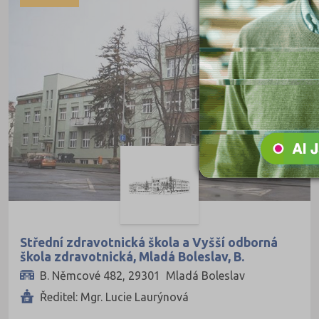
Pedagogické
Informatické
Dopravní
Grafické
Hotelnictví a cestovní ruch
Humanitní
Obchod, podnikání, služby
Policejní a vojenské
Potravinářské
Právní
Střední zdravotnická škola a Vyšší odborná
škola zdravotnická, Mladá Boleslav, B.
Sportovní
Němcové 482
B. Němcové 482, 29301 Mladá Boleslav
Technické
Ředitel: Mgr. Lucie Laurýnová
Teologické