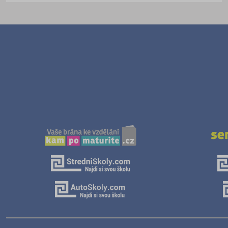
Textilní a obuvnické
Umělecké
Zemědělské a ekologické