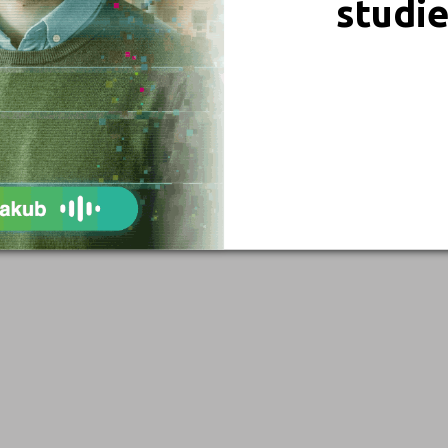
studi
Blansko (1)
Brno-město (9)
Břeclav (1)
Česká Lípa (1)
České Budějovice (5)
Děčín (2)
Domažlice (1)
Frýdek-Místek (2)
Havlíčkův Brod (3)
Hodonín (1)
Hradec Králové (5)
Cheb (1)
Chomutov (1)