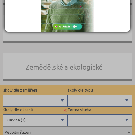
Umělecké
Zemědělské a ekologické
školy dle zaměření
školy dle typu
×
školy dle okresů
Forma studia
Zdravotnické
Soukromé
Karviná (2)
Ekonomické
Pedagogické
Benešov (1)
Denní