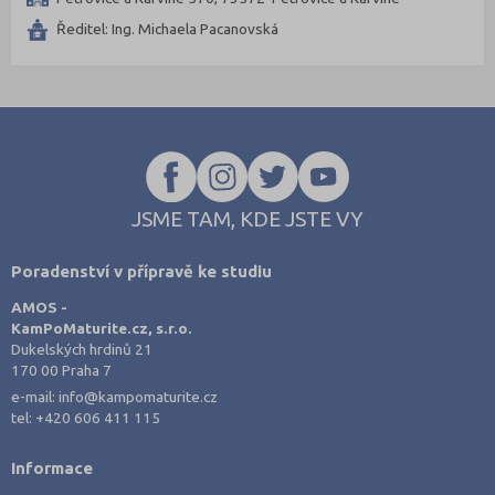
Chrudim (1)
Ředitel: Ing. Michaela Pacanovská
Jablonec nad Nisou (2)
Jičín (2)
Jihlava (5)
Karlovy Vary (3)
Karviná (2)
Kladno (3)
JSME TAM, KDE JSTE VY
Klatovy (1)
Poradenství v přípravě ke studiu
Kolín (2)
AMOS -
Kroměříž (4)
KamPoMaturite.cz, s.r.o.
Kutná Hora (2)
Dukelských hrdinů 21
170 00 Praha 7
Liberec (2)
e-mail:
info@kampomaturite.cz
Litoměřice (3)
tel:
+420 606 411 115
Mělník (1)
Informace
Mladá Boleslav (1)