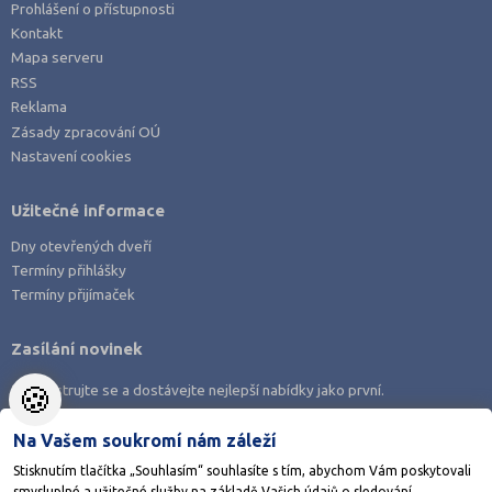
Prohlášení o přístupnosti
Most (1)
Kontakt
Nový Jičín (1)
Mapa serveru
RSS
Nymburk (1)
Reklama
Olomouc (5)
Zásady zpracování OÚ
Nastavení cookies
Opava (1)
Ostrava-město (8)
Užitečné informace
Pardubice (2)
Dny otevřených dveří
Pelhřimov (1)
Termíny přihlášky
Písek (4)
Termíny přijímaček
Plzeň-město (4)
Zasílání novinek
Praha hlavní město (36)
🍪
Zaregistrujte se a dostávejte nejlepší nabídky jako první.
Praha-východ (1)
Prachatice (1)
Na Vašem soukromí nám záleží
Prostějov (1)
Stisknutím tlačítka „Souhlasím“ souhlasíte s tím, abychom Vám poskytovali
smysluplné a užitečné služby na základě Vašich údajů o sledování