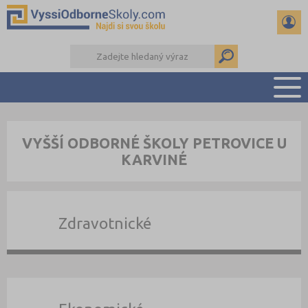
PŘEHLED ŠKOL
VYŠŠÍ ODBORNÉ ŠKOLY PETROVICE U
PŘÍPRAVA NA PŘIJÍMAČKY
KARVINÉ
KALENDÁŘ AKCÍ
SEMINÁRKY
DALŠÍ DRUHY ŠKOL
Zdravotnické