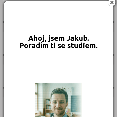
×
Sportovní
Ahoj, jsem Jakub.
Technické
Poradím ti se studiem.
Teologické
Textilní a obuvnické