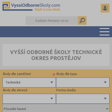
PŘEHLED ŠKOL
VYŠŠÍ ODBORNÉ ŠKOLY TECHNICKÉ
PŘÍPRAVA NA PŘIJÍMAČKY
OKRES PROSTĚJOV
KALENDÁŘ AKCÍ
SEMINÁRKY
×
školy dle zaměření
školy dle typu
DALŠÍ DRUHY ŠKOL
Technické
školy dle okresů
Forma studia
Zdravotnické
Ekonomické
Pedagogické
Brno-město (1)