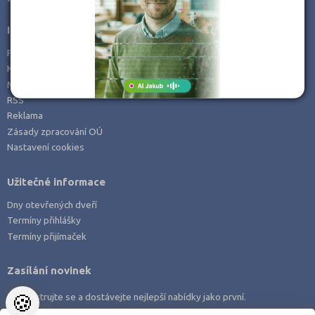
Strakonice (2)
Informace
Šumperk (2)
Prohlášení o přístupnosti
Tábor (1)
Kontakt
Mapa serveru
Vsetín (1)
RSS
Reklama
Zásady zpracování OÚ
Nastavení cookies
Užitečné informace
Dny otevřených dveří
Termíny přihlášky
Termíny přijímaček
Zasílání novinek
🍪
Zaregistrujte se a dostávejte nejlepší nabídky jako první.