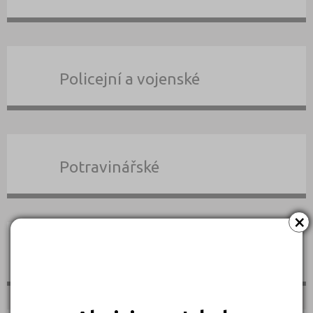
Policejní a vojenské
Potravinářské
×
Právní