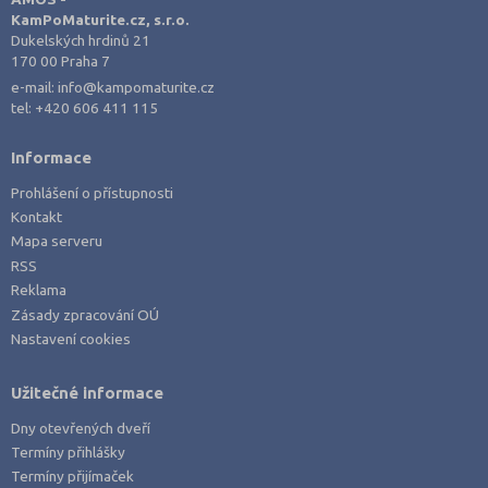
Karlovy Vary (3)
KamPoMaturite.cz, s.r.o.
Kladno (2)
Dukelských hrdinů 21
170 00 Praha 7
Klatovy (1)
e-mail:
info@kampomaturite.cz
Kroměříž (3)
tel:
+420 606 411 115
Kutná Hora (1)
Informace
Liberec (2)
Prohlášení o přístupnosti
Litoměřice (2)
Kontakt
Mělník (1)
Mapa serveru
RSS
Most (1)
Reklama
Nový Jičín (1)
Zásady zpracování OÚ
Nastavení cookies
Olomouc (2)
Opava (1)
Užitečné informace
Ostrava-město (1)
Dny otevřených dveří
Pardubice (1)
Termíny přihlášky
Písek (1)
Termíny přijímaček