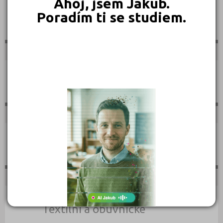
Ahoj, jsem Jakub.
Poradím ti se studiem.
Sportovní
Technické
Teologické
Textilní a obuvnické