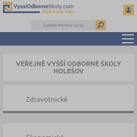
PŘEHLED ŠKOL
VEŘEJNÉ VYŠŠÍ ODBORNÉ ŠKOLY
PŘÍPRAVA NA PŘIJÍMAČKY
HOLEŠOV
KALENDÁŘ AKCÍ
SEMINÁRKY
DALŠÍ DRUHY ŠKOL
Zdravotnické