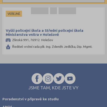
Informatické
Brno-město (4)
Dálkové
Dopravní
Česká Lípa (1)
Kombinované
VEŘEJNÉ
Grafické
České Budějovice (2)
Hotelnictví a cestovní ruch
Děčín (2)
Vyšší policejní škola a Střední policejní škola
Humanitní
Domažlice (1)
Ministerstva vnitra v Holešově
Zlínská 991, 76912 Holešov
Obchod, podnikání, služby
Frýdek-Místek (1)
Ředitel: vrchní rada plk. Ing. Zdeněk Jedlička, Dip. Mgmt.
Policejní a vojenské
Havlíčkův Brod (3)
Potravinářské
Hradec Králové (2)
Právní
Cheb (1)
Sportovní
Chomutov (1)
Technické
Chrudim (1)
Teologické
Jablonec nad Nisou (1)
JSME TAM, KDE JSTE VY
Textilní a obuvnické
Jičín (2)
Poradenství v přípravě ke studiu
Umělecké
Jihlava (1)
AMOS -
Zemědělské a ekologické