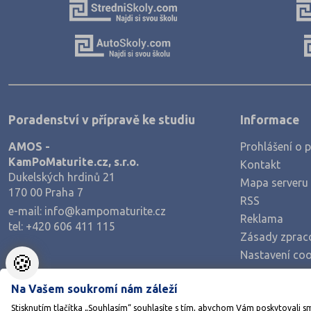
Poradenství v přípravě ke studiu
Informace
AMOS -
Prohlášení o p
KamPoMaturite.cz, s.r.o.
Kontakt
Dukelských hrdinů 21
Mapa serveru
170 00 Praha 7
RSS
e-mail:
info@kampomaturite.cz
Reklama
tel:
+420 606 411 115
Zásady zprac
Nastavení coo
🍪
Na Vašem soukromí nám záleží
Stisknutím tlačítka „Souhlasím“ souhlasíte s tím, abychom Vám poskytovali s