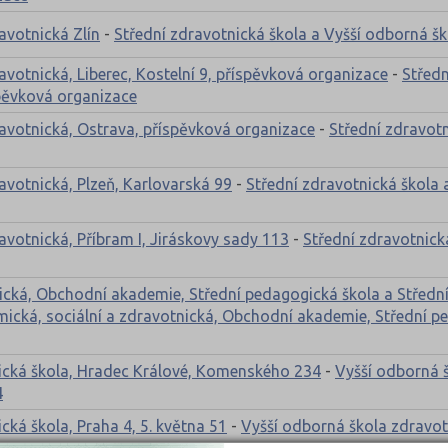
avotnická Zlín
-
Střední zdravotnická škola a Vyšší odborná šk
avotnická, Liberec, Kostelní 9, příspěvková organizace
-
Středn
spěvková organizace
ravotnická, Ostrava, příspěvková organizace
-
Střední zdravotn
avotnická, Plzeň, Karlovarská 99
-
Střední zdravotnická škola 
avotnická, Příbram I, Jiráskovy sady 113
-
Střední zdravotnick
ická, Obchodní akademie, Střední pedagogická škola a Střední
ická, sociální a zdravotnická, Obchodní akademie, Střední pe
nická škola, Hradec Králové, Komenského 234
-
Vyšší odborná š
4
cká škola, Praha 4, 5. května 51
-
Vyšší odborná škola zdravot