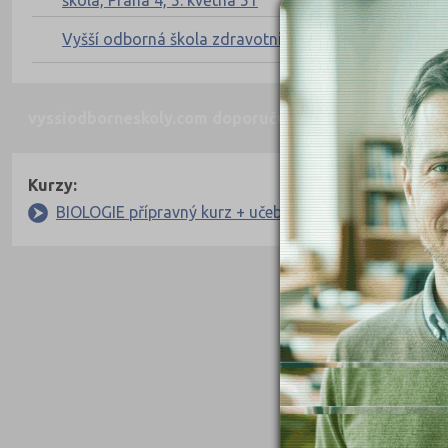
škola, Praha 4, 5. května 51
Vyšší odborná škola zdravotnická Brno, příspěvková
vyssiodborneskoly.com doporučují pro přípravu
Nahor
Kurzy:
BIOLOGIE přípravný kurz + učebnice 2026/27