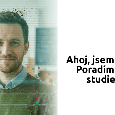
 organizace
-
Vyšší odborná škola zdravotnická Brno, příspěv
u
Učebnice:
5 590 Kč
Objednat
Ahoj, jsem
Poradím 
studi
879 Kč
845 Kč
Objednat
Objednat