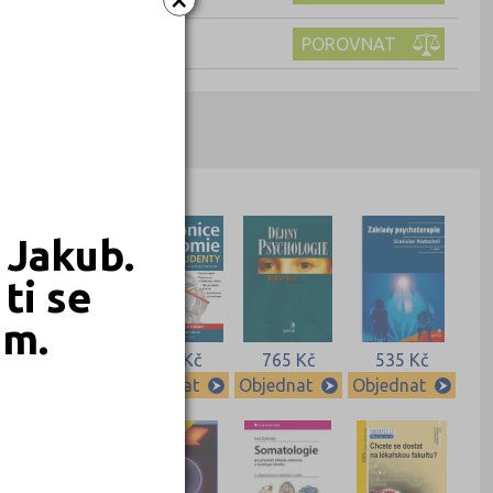
ková organizace
POROVNAT
 Jakub.
ti se
em.
799 Kč
789 Kč
765 Kč
535 Kč
Objednat
Objednat
Objednat
Objednat