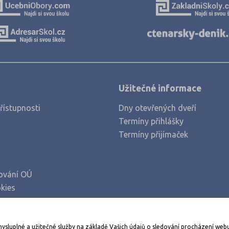
Užitečné informace
řístupnosti
Dny otevřených dveří
Termíny přihlášky
Termíny přijímaček
ování OÚ
kies
Stáhněte si aplikaci Adresář škol
mysluplné a užitečné služby na základě Vašich údajů o sledování procházení web