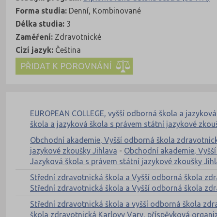
Forma studia:
Denní, Kombinované
Délka studia:
3
Zaměření:
Zdravotnické
Cizí jazyk:
Čeština
Kde se dá studovat
Nahoru
EUROPEAN COLLEGE, vyšší odborná škola a jazyková šk
škola a jazyková škola s právem státní jazykové zkouš
Obchodní akademie, Vyšší odborná škola zdravotnická
jazykové zkoušky Jihlava
-
Obchodní akademie, Vyšší 
Jazyková škola s právem státní jazykové zkoušky Jih
Střední zdravotnická škola a Vyšší odborná škola z
Střední zdravotnická škola a Vyšší odborná škola z
Střední zdravotnická škola a vyšší odborná škola zd
škola zdravotnická Karlovy Vary, příspěvková organi