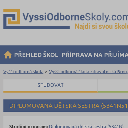
PŘEHLED ŠKOL
PŘÍPRAVA NA PŘIJÍM
Vyšší odborná škola
>
Vyšší odborná škola zdravotnická Brno
STUDOVAT
DIPLOMOVANÁ DĚTSKÁ SESTRA (5341N51
Studijní program:
Diplomovaná dětská sestra (5341N)