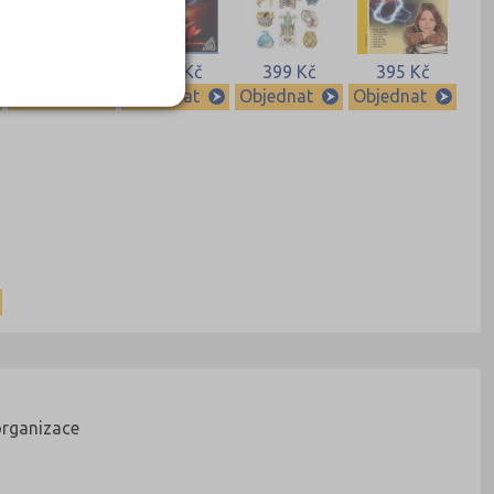
449 Kč
418 Kč
399 Kč
395 Kč
Objednat
Objednat
Objednat
Objednat
organizace