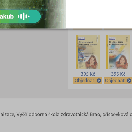
489 Kč
459 Kč
Objednat
Objednat
395 Kč
395 Kč
Objednat
Objednat
nizace, Vyšší odborná škola zdravotnická Brno, příspěvková 