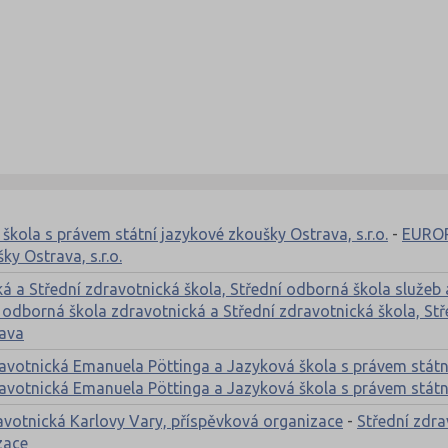
ola s právem státní jazykové zkoušky Ostrava, s.r.o.
-
EUROP
ky Ostrava, s.r.o.
 a Střední zdravotnická škola, Střední odborná škola služeb 
odborná škola zdravotnická a Střední zdravotnická škola, Stř
lava
dravotnická Emanuela Pöttinga a Jazyková škola s právem stá
dravotnická Emanuela Pöttinga a Jazyková škola s právem stá
ravotnická Karlovy Vary, příspěvková organizace
-
Střední zdra
zace