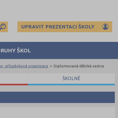
UPRAVIT PREZENTACI ŠKOLY
DRUHY ŠKOL
no, příspěvková organizace
>
Diplomovaná dětská sestra
ŠKOLNÉ