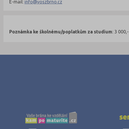
E-mail:
info@voszbrno.cz
Školné
Nahoru
Poznámka ke školnému/poplatkům za studium
: 3 000,